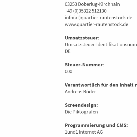
03253 Doberlug-Kirchhain
+49 (0)35322 512130
info(at)quartier-rautenstock.de
www.quartier-rautenstock.de
Umsatzsteuer
:
Umsatzsteuer-Identifikationsnu
DE
Steuer-Nummer
:
000
Verantwortlich für den Inhalt n
Andreas Röder
Screendesign:
Die Piktografen
Programmierung und CMS:
1und1 Internet AG