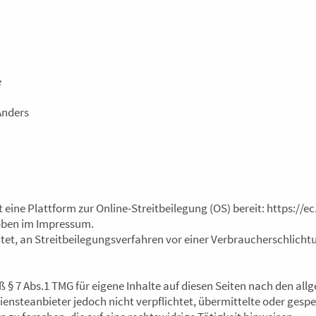
e
Anders
 eine Plattform zur Online-Streitbeilegung (OS) bereit: https://
 oben im Impressum.
chtet, an Streitbeilegungsverfahren vor einer Verbraucherschlich
ß § 7 Abs.1 TMG für eigene Inhalte auf diesen Seiten nach den al
Diensteanbieter jedoch nicht verpflichtet, übermittelte oder ges