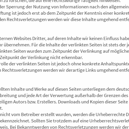
u forschen, die auf eine rechtswidrige Tätigkeit hinweisen.
der Sperrung der Nutzung von Informationen nach den allgemein
ftung ist jedoch erst ab dem Zeitpunkt der Kenntnis einer konkr
n Rechtsverletzungen werden wir diese Inhalte umgehend entf
ernen Websites Dritter, auf deren Inhalte wir keinen Einfluss hab
übernehmen. Für die Inhalte der verlinkten Seiten ist stets der j
rlinkten Seiten wurden zum Zeitpunkt der Verlinkung auf möglich
Zeitpunkt der Verlinkung nicht erkennbar.
olle der verlinkten Seiten ist jedoch ohne konkrete Anhaltspunkt
 Rechtsverletzungen werden wir derartige Links umgehend entf
tellten Inhalte und Werke auf diesen Seiten unterliegen dem deut
rbreitung und jede Art der Verwertung außerhalb der Grenzen de
ligen Autors bzw. Erstellers. Downloads und Kopien dieser Seite s
t.
e nicht vom Betreiber erstellt wurden, werden die Urheberrechte 
 gekennzeichnet. Sollten Sie trotzdem auf eine Urheberrechtsver
weis. Bei Bekanntwerden von Rechtsverletzungen werden wir der