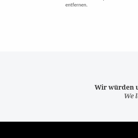
entfernen.
Wir würden u
We l