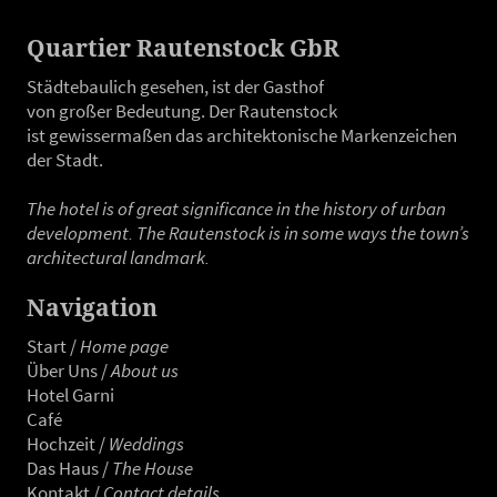
Branche.
Quartier Rautenstock GbR
Städtebaulich gesehen, ist der Gasthof
von großer Bedeutung. Der Rautenstock
ist gewissermaßen das architektonische Markenzeichen
der Stadt.
The hotel is of great significance in the history of urban
development. The Rautenstock is in some ways the town’s
architectural landmark.
Navigation
Start
/
Home page
Über Uns
/
About us
H
otel Garni
Café
Hochzeit
/
Weddings
Das Haus
/
The House
Kontakt
/
Contact details